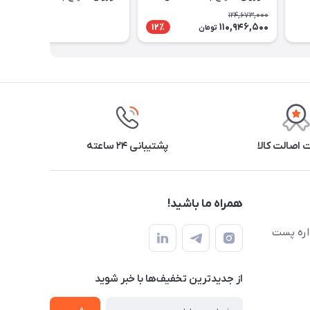
727m
727m
124,673,000
110,946,500
12٪
تومان
اصالت کالا
پشتیبانی ۲۴ ساعته
همراه ما باشید!
اره پست
از جدید‌ترین تخفیف‌ها با‌ خبر شوید