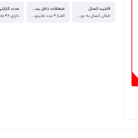
قابلیت اتصال
متعلقات داخل بسته
مدت گارانتی
امکان اتصال به دو پنل و دوربین مدار بسته
الف) ۳ عدد مانیتور آیفون تصویری سوزوکی مدل SZ- ، ۴۱۳ با حافظه ، ب) یک عدد پنل آیفون تصویری (۳ واحدی) ، ج) یک عدد قفل زنجیری ، د) یک عدد منبع تغذیه