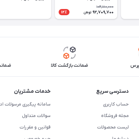
7۲۷mb
7۲۷mb
104,180,000
92,709,700
12٪
تومان
پرس
ضمانت بازگشت کالا
ضمانت 
دسترسی سریع
خدمات مشتریان
حساب کاربری
سامانه پیگیری مرسولات اد
مجله فروشگاه
سوالات متداول
لیست محصولات
قوانین و مقررات
درباره ما
حریم خصوصی