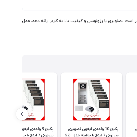
ی مدل SZ-413IM با صفحه نمایش 4.3 اینچی است که در ساخت آن از تکنولوژی TFT استفاده شده و مانیتور LED آن قادر است تصاویری با رزولوشن و کیفیت بالا به کاربر ارائه دهد. مدل
ی
پکیج 10 واحدی آیفون تصویری
پکیج 9 واحدی آیفون تصویری
سوزوکی 7 اینچ با حافظه مدل SZ-
سوزوکی 7 اینچ با حافظه مدل SZ