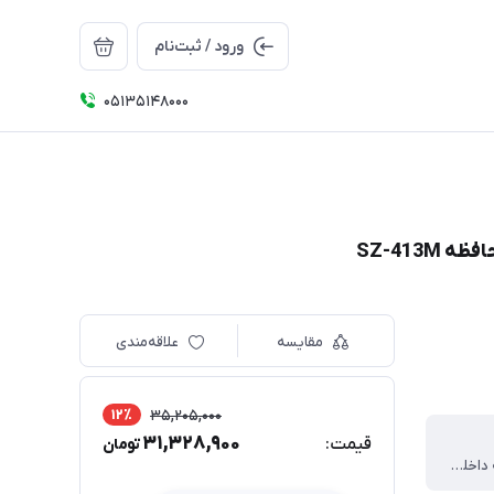
ورود / ثبت‌نام
05135148000
مقایسه
علاقه‌مندی
12٪
35,205,000
31,328,900
قیمت:
تومان
دارای حافظه داخلی برای ضبط فیلم و تصاویر