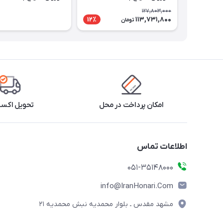
7۲۷mb
7۲۷mb
127,803,000
113,731,800
12٪
تومان
امکان پرداخت در محل
تحویل اکس
اطلاعات تماس
۰۵۱-۳۵۱۴۸۰۰۰
info@IranHonari.Com
مشهد مقدس ـ بلوار محمدیه نبش محمدیه ۲۱