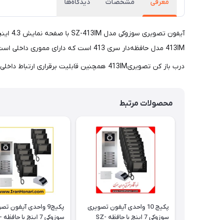
معرفی
مشخصات
دیدگاه‌ها
413IM مدل حافظه‌دار سری 413 است که دارای مموری داخلی است و مدل بدون حافظه آن درب‌بازکن تصویری سوزوکی مدل SZ-413I می‌باشد.
درب باز کن تصویری413IM همچنین قابلیت برقراری ارتباط داخلی با (4S) را دارا می‌باشد.
محصولات مرتبط
پکیج 10 واحدی آیفون تصویری
پکیج9 واحدی آیفون تص
سوزوکی 7 اینچ با حافظه SZ-
سوزوک