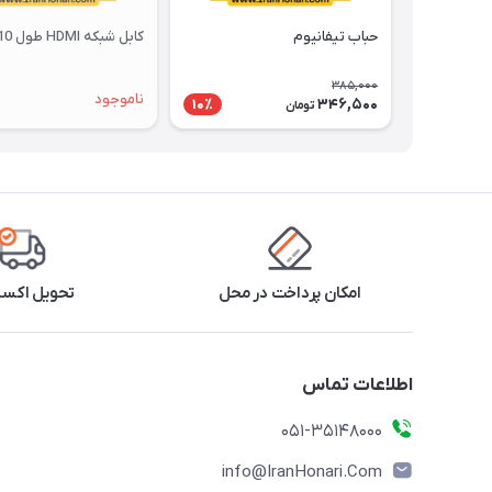
حباب تیفانیوم
کابل شبکه HDMI طول 10 متری
385,000
ناموجود
346,500
10٪
تومان
امکان پرداخت در محل
تحویل اکس
اطلاعات تماس
۰۵۱-۳۵۱۴۸۰۰۰
info@IranHonari.Com