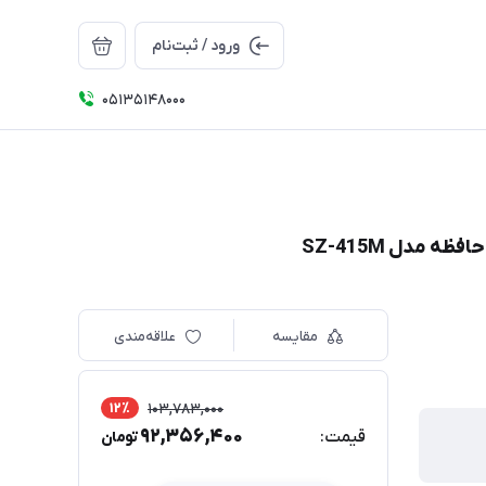
ورود / ثبت‌نام
05135148000
مقایسه
علاقه‌مندی
12٪
103,783,000
92,356,400
قیمت:
تومان