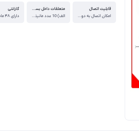
قابلیت اتصال
متعلقات داخل بسته
گارانتی
امکان اتصال به دو پنل، یا یک پنل و دوربین مدار بسته
الف) 10 عدد مانیتور آیفون تصویری سوزوکی مدل SZ-415 باحافظه ، ب) یک عدد پنل آیفون تصویری (10 واحدی) ، ج) یک عدد قفل زنجیری ، د) یک عدد منبع تغذیه