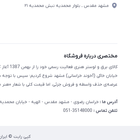
مشهد مقدس ـ بلوار محمدیه نبش محمدیه ۲۱
مختصری درباره فروشگاه
کالای برق
خیابان خاکی (آخوند خراسانی) مشهد شروع کردیم؛ سپس با توجه ب
عرصه‌ی حذف واسطه و فروش جزئی، اما قیمت کلی با شعار «هنر ما
آدرس ما :
خراسان رضوی - مشهد مقدس - الهیه - خیابان محمدیه - نبش محمدیه 21 کا
تلفن تماس :
35148000-051
کپی رایت © ایران