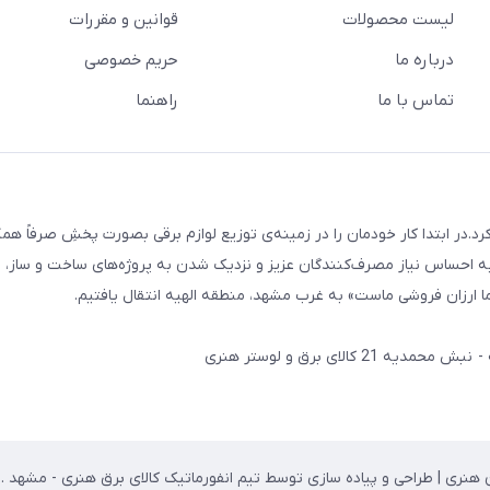
لیست محصولات
قوانین و مقررات
درباره ما
حریم خصوصی
تماس با ما
راهنما
 و لوستر هنری فعالیت رسمی خود را از بهمن 1387 آغاز کرد.در ابتدا کار خودمان را در زمینه‌ی توزیع لوازم برقی بصورت پخشِ صرفاً
ه احساس نیاز مصرف‌کنندگان عزیز و نزدیک شدن به پروژه‌های ساخت و ساز، پ
 ارزان فروشی ماست» به غرب مشهد، منطقه الهیه انتقال یافتیم.
لای برق و لوستر هنری
 هنری | طراحی و پیاده سازی توسط تیم انفورماتیک کالای برق هنری - مشهد . 