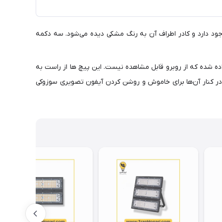
ای سفید داردو مانیتور آیفون تصویری مدل 415، در بخش مرکزی دستگاه وجود دارد و کادر اطراف آن به رنگ مشکی دیده می‌شود. سه دکمه
داده شده که از روبرو قابل مشاهده نیست. این پیچ ها از راست به
برای تنظیم میزان رنگ تصویر مانیتور، روشنایی تصویر دریافتی و صدای زنگ آیفون تصویری تعبیه شده و یک کلید on/of نیز در کنار آن‌ها برای خاموش و روشن کردن آیفون تصویری سوزوکی