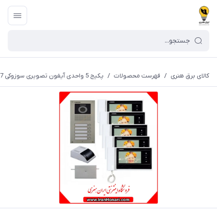
کالای برق هنری
/
فهرست محصولات
/
پکیج 5 واحدی آیفون تصویری سوزوکی 7 اینچ بدون حافظه مدل SZ-727