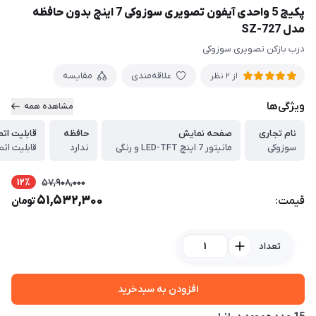
پکیج 5 واحدی آیفون تصویری سوزوکی 7 اینچ بدون حافظه
مدل SZ-727
درب بازکن تصویری سوزوکی
علاقه‌مندی
مقایسه
از 2 نظر
ویژگی‌ها
مشاهده همه
نام تجاری
صفحه نمایش
حافظه
قابلیت ات
سوزوکی
مانیتور 7 اینچ LED-TFT و رنگی
ندارد
قابلیت اتص
12٪
57,908,000
51,532,300
قیمت:
تومان
تعداد
افزودن به سبدخرید