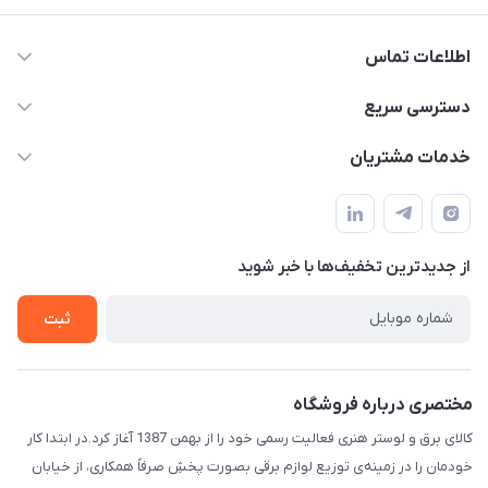
اطلاعات تماس
۰۵۱-۳۵۱۴۸۰۰۰
دسترسی سریع
info@IranHonari.Com
حساب کاربری
خدمات مشتریان
مشهد مقدس ـ بلوار محمدیه نبش محمدیه ۲۱
مجله فروشگاه
سامانه پیگیری مرسولات اداره پست
لیست محصولات
سوالات متداول
درباره ما
از جدید‌ترین تخفیف‌ها با‌ خبر شوید
قوانین و مقررات
تماس با ما
حریم خصوصی
ثبت
راهنما
مختصری درباره فروشگاه
کالای برق و لوستر هنری فعالیت رسمی خود را از بهمن 1387 آغاز کرد.در ابتدا کار
خودمان را در زمینه‌ی توزیع لوازم برقی بصورت پخشِ صرفاً همکاری، از خیابان