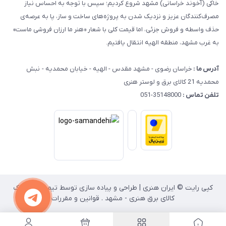
خاکی (آخوند خراسانی) مشهد شروع کردیم؛ سپس با توجه به احساس نیاز
مصرف‌کنندگان عزیز و نزدیک شدن به پروژه‌های ساخت و ساز، پا به عرصه‌ی
حذف واسطه و فروش جزئی، اما قیمت کلی با شعار «هنر ما ارزان فروشی ماست»
به غرب مشهد، منطقه الهیه انتقال یافتیم.
آدرس ما :
خراسان رضوی - مشهد مقدس - الهیه - خیابان محمدیه - نبش
محمدیه 21 کالای برق و لوستر هنری
تلفن تماس :
35148000-051
کپی رایت © ایران هنری | طراحی و پیاده سازی توسط تیم انفورماتیک
کالای برق هنری - مشهد . قوانین و مقررات