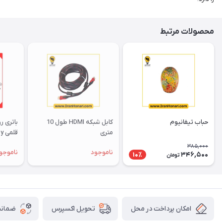
محصولات مرتبط
حباب تیفانیوم
کابل شبکه HDMI طول 10
باتری ر
متری
قل
پارس ش
385,000
ناموجود
ناموجو
346,500
10٪
تومان
امکان پرداخت در محل
ضمانت
تحویل اکسپرس