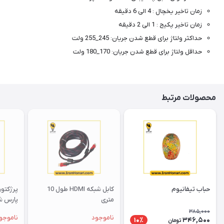
زمان تاخیر یخچال : 4 الی 6 دقیقه
زمان تاخیر پکیج : 1 الی 2 دقیقه
حداکثر ولتاژ برای قطع شدن جریان: 245_255 ولت
حداقل ولتاژ برای قطع شدن جریان: 170_180 ولت
محصولات مرتبط
حباب تیفانیوم
کابل شبکه HDMI طول 10
متری
پارس ش
385,000
ناموجود
ناموجو
346,500
10٪
تومان