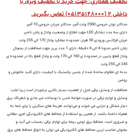
تخفیف همکاری: جهت خرید با تخفیف ویژه، با
داخلی ۲ (۰۵۱۳۵۱۴۸۰۰۰) تماس بگیرید.
حداکثر توان خروجی 2500 ولت آمپر، حداکثر جریان خروجی 10 آمپر
دارای سه عدد نشانگر LED جهت اطلاع از وضعیت ولتاژ و زمان تاخیر
میزان فرکانس ورودی 50 هرتز، محدوده عملکرد ولتاژ 170 الی 255 ولت
زمان تاخیر حدودا 4 الی 6 دقیقه، دارای 1 عدد پریز جهت محافظت از یخچال
ولتاژ قطع پایین در محدوده ی 160 الی 170 ولت و ولتاژ قطع بالا در محدوده ی
245 الی 255 ولت
بدنه ای مقاوم ساخته شده از جنس پلاستیک با کیفیت، دارای کلید خاموش و
روشن
محافظت از وسایل برقی منزل از اهمیت بسیار بالایی برخوردار است زیرا اغلب
وسایل و لوازم برقی در صورت مواجه شدن با نوسانات غیر عادی و خطرناک برق
دچار مشکل و خرابی می شوند و می‌توانند هزینه های سنگینی را برای شما به
همراه داشته باشند. از همین رو استفاده از محافظ های الکترونیکی امری عقلانی
و ضروری است. محافظ برق نوعی بیمه برای لوازم برقی بحساب می آیند و
بعنوان مناسب ترین محافظ های الکترونیکی می توان به انواع محافظ های برق